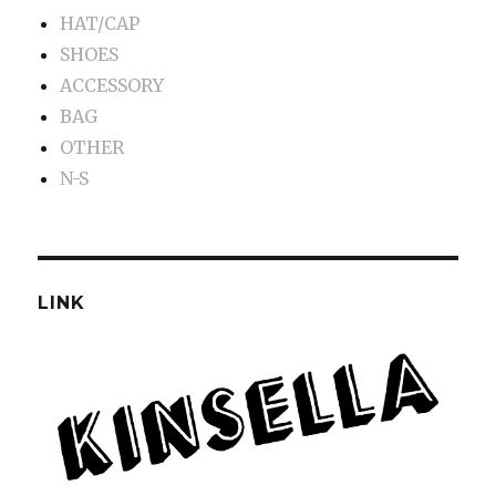
HAT/CAP
SHOES
ACCESSORY
BAG
OTHER
N-S
LINK