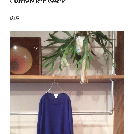
Cashmere knit sweater
肉厚