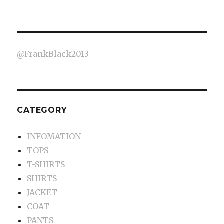
@FrankBlack2013
CATEGORY
INFOMATION
TOPS
T-SHIRTS
SHIRTS
JACKET
COAT
PANTS