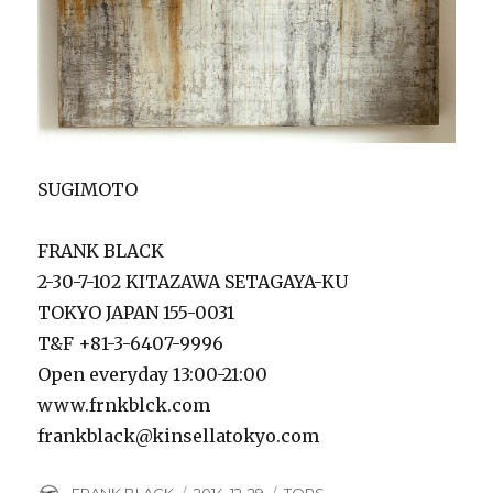
SUGIMOTO
FRANK BLACK
2-30-7-102 KITAZAWA SETAGAYA-KU
TOKYO JAPAN 155-0031
T&F +81-3-6407-9996
Open everyday 13:00-21:00
www.frnkblck.com
frankblack@kinsellatokyo.com
Author
Posted
Categories