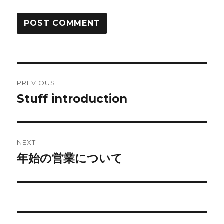
Post
PREVIOUS
navigation
Stuff introduction
Previous
post:
NEXT
年始の営業について
Next
post: