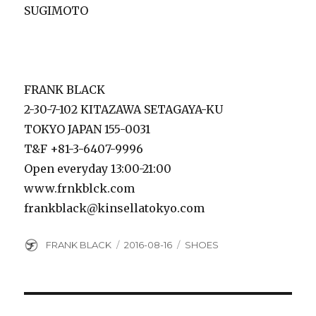
SUGIMOTO
FRANK BLACK
2-30-7-102 KITAZAWA SETAGAYA-KU
TOKYO JAPAN 155-0031
T&F +81-3-6407-9996
Open everyday 13:00-21:00
www.frnkblck.com
frankblack@kinsellatokyo.com
Author
Posted
Categories
FRANK BLACK
2016-08-16
SHOES
on
Post