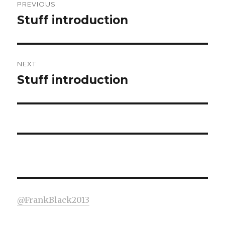
PREVIOUS
navigation
Stuff introduction
Previous
post:
NEXT
Stuff introduction
Next
post:
@FrankBlack2013