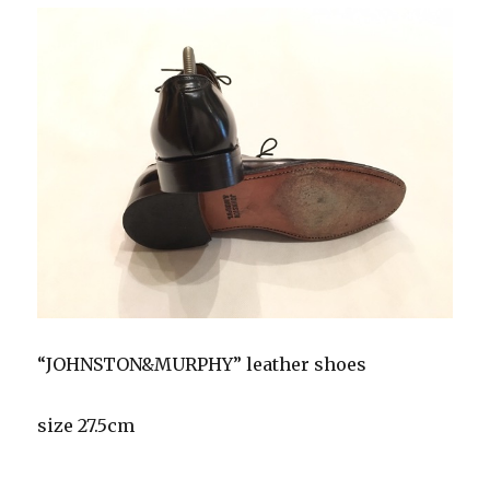
“JOHNSTON&MURPHY” leather shoes
size 27.5cm