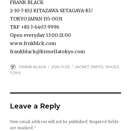
FRANK BLACK
2-30-7-102 KITAZAWA SETAGAYA-KU
TOKYO JAPAN 155-0031
T&F +81-3-6407-9996
Open everyday 13:00-21:00
www.frnkblck.com
frankblack@kinsellatokyo.com
Author
Posted
Categories
FRANK BLACK
2014-11-05
JACKET
,
PANTS
,
SHOES
,
on
TOPS
Leave a Reply
Your email address will not be published.
Required fields
are marked
*