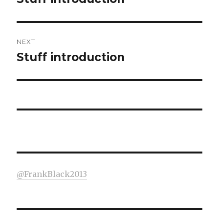
post:
NEXT
Stuff introduction
Next
post:
@FrankBlack2013