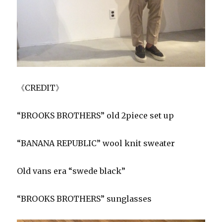
《CREDIT》
“BROOKS BROTHERS” old 2piece set up
“BANANA REPUBLIC” wool knit sweater
Old vans era “swede black”
“BROOKS BROTHERS” sunglasses