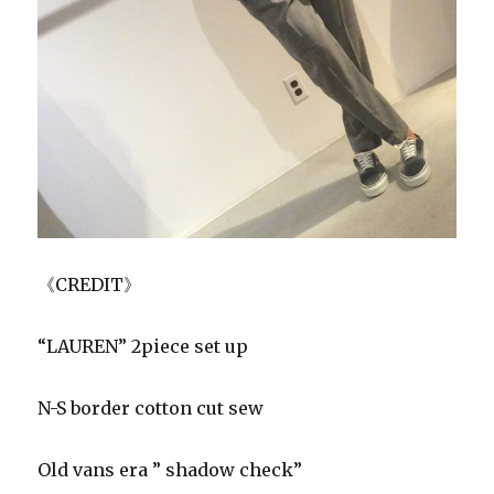
《CREDIT》
“LAUREN” 2piece set up
N-S border cotton cut sew
Old vans era ” shadow check”