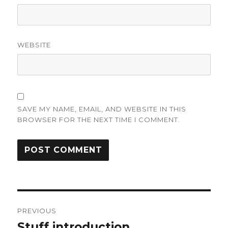
WEBSITE
SAVE MY NAME, EMAIL, AND WEBSITE IN THIS
BROWSER FOR THE NEXT TIME I COMMENT.
Post
PREVIOUS
navigation
Stuff introduction
Previous