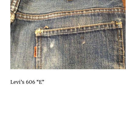
Levi’s 606 “E”