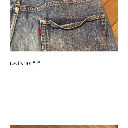
Levi’s 501 “E”