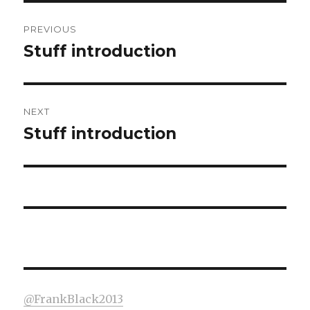
Post
PREVIOUS
navigation
Stuff introduction
Previous
post:
NEXT
Stuff introduction
Next
post:
@FrankBlack2013