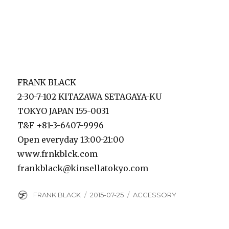
FRANK BLACK
2-30-7-102 KITAZAWA SETAGAYA-KU
TOKYO JAPAN 155-0031
T&F +81-3-6407-9996
Open everyday 13:00-21:00
www.frnkblck.com
frankblack@kinsellatokyo.com
Author
Posted
Categories
FRANK BLACK
2015-07-25
ACCESSORY
on